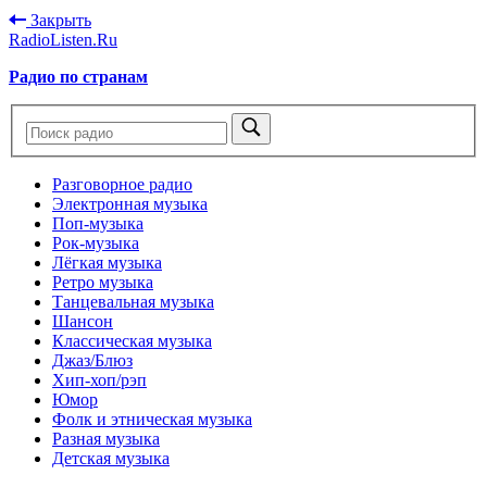
Закрыть
RadioListen.Ru
Радио по странам
Разговорное радио
Электронная музыка
Поп-музыка
Рок-музыка
Лёгкая музыка
Ретро музыка
Танцевальная музыка
Шансон
Классическая музыка
Джаз/Блюз
Хип-хоп/рэп
Юмор
Фолк и этническая музыка
Разная музыка
Детская музыка