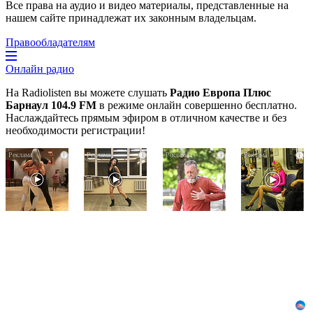
Все права на аудио и видео материалы, представленные на
нашем сайте принадлежат их законным владельцам.
Правообладателям
Онлайн радио
На Radiolisten вы можете слушать
Радио Европа Плюс
Барнаул 104.9 FM
в режиме онлайн совершенно бесплатно.
Наслаждайтесь прямым эфиром в отличном качестве и без
необходимости регистрации!
Ролик
Ролик
Врач
i
i
i
i
длится
из
дала
пару
Омска:
5
секунд,
вы
советов,
но
будете
чтобы
вы
смеяться
защититься
будете
долго
от
в
инфаркта
шоке
и
от
инсульта
увиденного
летом