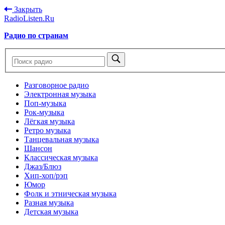
Закрыть
RadioListen.Ru
Радио по странам
Разговорное радио
Электронная музыка
Поп-музыка
Рок-музыка
Лёгкая музыка
Ретро музыка
Танцевальная музыка
Шансон
Классическая музыка
Джаз/Блюз
Хип-хоп/рэп
Юмор
Фолк и этническая музыка
Разная музыка
Детская музыка