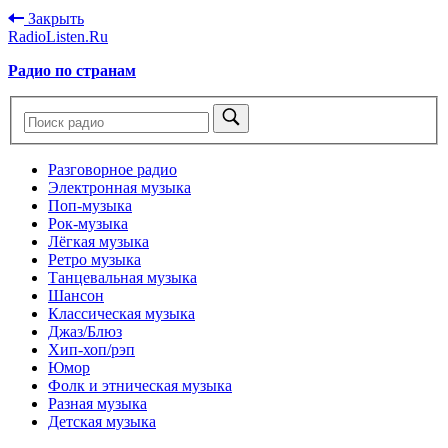
Закрыть
RadioListen.Ru
Радио по странам
Разговорное радио
Электронная музыка
Поп-музыка
Рок-музыка
Лёгкая музыка
Ретро музыка
Танцевальная музыка
Шансон
Классическая музыка
Джаз/Блюз
Хип-хоп/рэп
Юмор
Фолк и этническая музыка
Разная музыка
Детская музыка