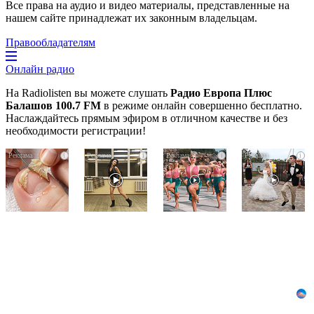
Все права на аудио и видео материалы, представленные на
нашем сайте принадлежат их законным владельцам.
Правообладателям
Онлайн радио
На Radiolisten вы можете слушать
Радио Европа Плюс
Балашов 100.7 FM
в режиме онлайн совершенно бесплатно.
Наслаждайтесь прямым эфиром в отличном качестве и без
необходимости регистрации!
Грибок
Ролик
Ржу
i
i
i
i
на
из
не
ногтях
Омска:
переставая,
стирается
вы
это
как
будете
видео
ластиком!
смеяться
пересмотришь
Простой
долго
не
домашний
раз
метод