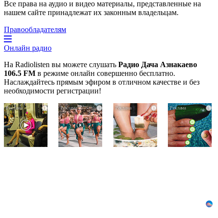
Все права на аудио и видео материалы, представленные на
нашем сайте принадлежат их законным владельцам.
Правообладателям
Онлайн радио
На Radiolisten вы можете слушать
Радио Дача Азнакаево
106.5 FM
в режиме онлайн совершенно бесплатно.
Наслаждайтесь прямым эфиром в отличном качестве и без
необходимости регистрации!
Королева
Ржу
Этот
i
i
i
i
вагона
не
трюк
отожгла!
переставая,
уничтожает
Видео
это
грибок
не
видео
за
оставит
пересмотришь
5
равнодушным
не
дней!
раз