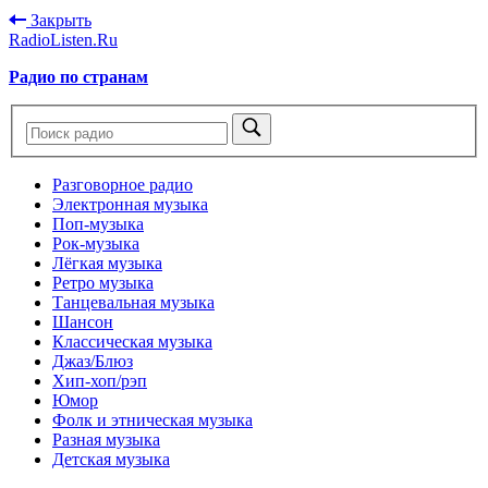
Закрыть
RadioListen.Ru
Радио по странам
Разговорное радио
Электронная музыка
Поп-музыка
Рок-музыка
Лёгкая музыка
Ретро музыка
Танцевальная музыка
Шансон
Классическая музыка
Джаз/Блюз
Хип-хоп/рэп
Юмор
Фолк и этническая музыка
Разная музыка
Детская музыка