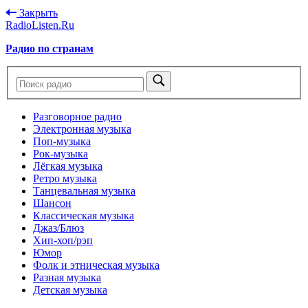
Закрыть
RadioListen.Ru
Радио по странам
Разговорное радио
Электронная музыка
Поп-музыка
Рок-музыка
Лёгкая музыка
Ретро музыка
Танцевальная музыка
Шансон
Классическая музыка
Джаз/Блюз
Хип-хоп/рэп
Юмор
Фолк и этническая музыка
Разная музыка
Детская музыка