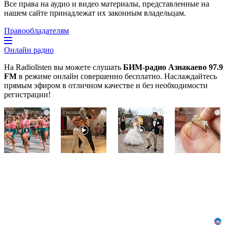
Все права на аудио и видео материалы, представленные на
нашем сайте принадлежат их законным владельцам.
Правообладателям
Онлайн радио
На Radiolisten вы можете слушать
БИМ-радио Азнакаево 97.9
FM
в режиме онлайн совершенно бесплатно. Наслаждайтесь
прямым эфиром в отличном качестве и без необходимости
регистрации!
Ржу
Ролик
Этот
i
i
i
i
не
длится
танец
переставая,
пару
невесты
это
секунд,
оставит
видео
но
вас
пересмотришь
вы
без
не
будете
слов!
раз
в
Пересмотрела
шоке
10
от
раз
увиденного