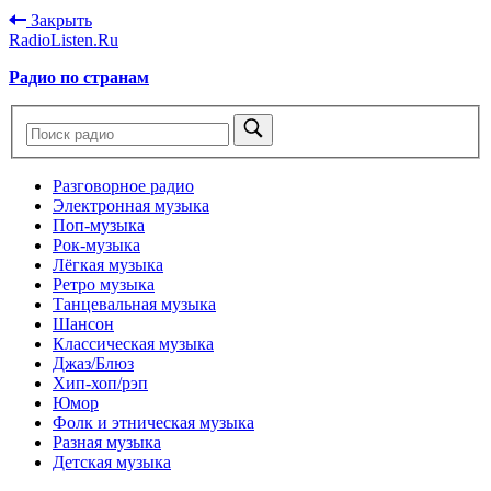
Закрыть
RadioListen.Ru
Радио по странам
Разговорное радио
Электронная музыка
Поп-музыка
Рок-музыка
Лёгкая музыка
Ретро музыка
Танцевальная музыка
Шансон
Классическая музыка
Джаз/Блюз
Хип-хоп/рэп
Юмор
Фолк и этническая музыка
Разная музыка
Детская музыка