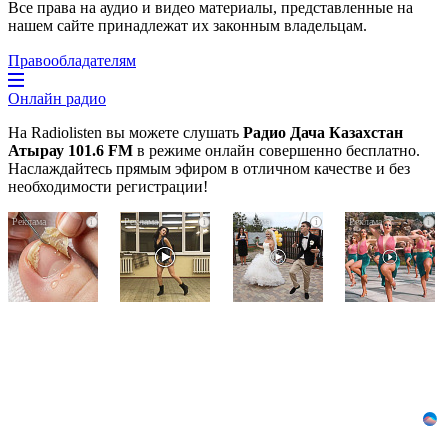
Все права на аудио и видео материалы, представленные на
нашем сайте принадлежат их законным владельцам.
Правообладателям
Онлайн радио
На Radiolisten вы можете слушать
Радио Дача Казахстан
Атырау 101.6 FM
в режиме онлайн совершенно бесплатно.
Наслаждайтесь прямым эфиром в отличном качестве и без
необходимости регистрации!
Грибок
Ролик
Этот
i
i
i
i
на
из
танец
ногтях
Омска:
невесты
стирается
вы
оставит
как
будете
вас
ластиком!
смеяться
без
Простой
долго
слов!
домашний
Пересмотрела
метод
10
раз