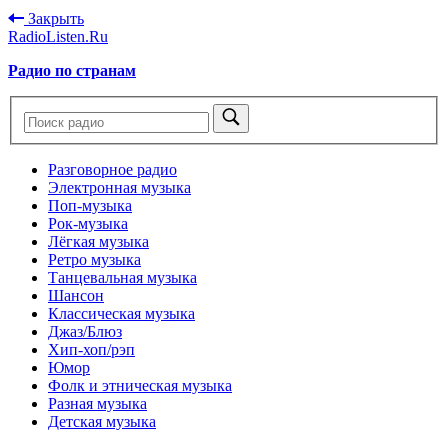
Закрыть
RadioListen.Ru
Радио по странам
Разговорное радио
Электронная музыка
Поп-музыка
Рок-музыка
Лёгкая музыка
Ретро музыка
Танцевальная музыка
Шансон
Классическая музыка
Джаз/Блюз
Хип-хоп/рэп
Юмор
Фолк и этническая музыка
Разная музыка
Детская музыка