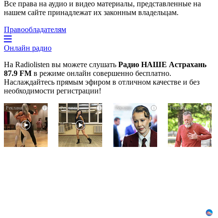
Все права на аудио и видео материалы, представленные на
нашем сайте принадлежат их законным владельцам.
Правообладателям
Онлайн радио
На Radiolisten вы можете слушать
Радио НАШЕ Астрахань
87.9 FM
в режиме онлайн совершенно бесплатно.
Наслаждайтесь прямым эфиром в отличном качестве и без
необходимости регистрации!
Ролик
Ролик
Взломали
i
i
i
i
длится
из
Telegram
пару
Омска:
Собчак
секунд,
вы
-
но
будете
вот
вы
смеяться
что
будете
долго
нашлось
в
в
шоке
переписках
от
увиденного