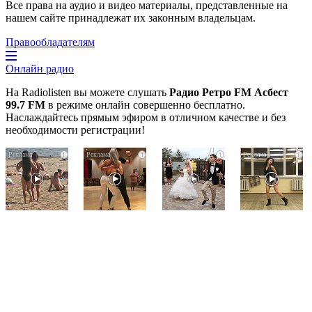
Все права на аудио и видео материалы, представленные на
нашем сайте принадлежат их законным владельцам.
Правообладателям
Онлайн радио
На Radiolisten вы можете слушать
Радио Ретро FM Асбест
99.7 FM
в режиме онлайн совершенно бесплатно.
Наслаждайтесь прямым эфиром в отличном качестве и без
необходимости регистрации!
Скрытая
Ролик
Этот
i
i
i
i
камера
длится
танец
на
пару
невесты
пляже
секунд,
оставит
Крыма:
но
вас
Что
вы
без
люди
будете
слов!
вытворяют,
в
Пересмотрела
когда
шоке
10
их
от
раз
не
увиденного
видят...