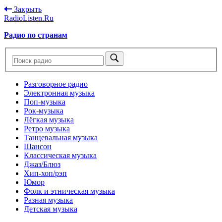
Закрыть
RadioListen.Ru
Радио по странам
Разговорное радио
Электронная музыка
Поп-музыка
Рок-музыка
Лёгкая музыка
Ретро музыка
Танцевальная музыка
Шансон
Классическая музыка
Джаз/Блюз
Хип-хоп/рэп
Юмор
Фолк и этническая музыка
Разная музыка
Детская музыка