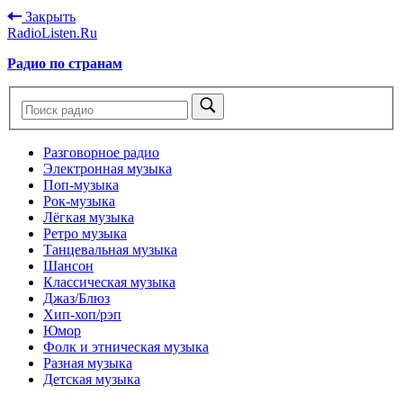
Закрыть
RadioListen.Ru
Радио по странам
Разговорное радио
Электронная музыка
Поп-музыка
Рок-музыка
Лёгкая музыка
Ретро музыка
Танцевальная музыка
Шансон
Классическая музыка
Джаз/Блюз
Хип-хоп/рэп
Юмор
Фолк и этническая музыка
Разная музыка
Детская музыка