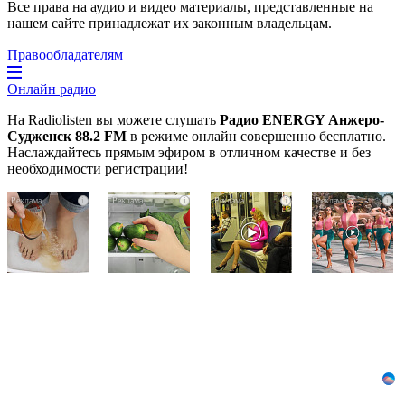
Все права на аудио и видео материалы, представленные на
нашем сайте принадлежат их законным владельцам.
Правообладателям
Онлайн радио
На Radiolisten вы можете слушать
Радио ENERGY Анжеро-
Судженск 88.2 FM
в режиме онлайн совершенно бесплатно.
Наслаждайтесь прямым эфиром в отличном качестве и без
необходимости регистрации!
Ногти
Никогда
Королева
i
i
i
i
будут
не
вагона
чистыми!
храните
отожгла!
Домашний
огурцы
Видео
метод
в
не
убьет
холодильнике:
оставит
грибок,
есть
равнодушным
возьмите
один
3%-
маленький
ю…
секрет