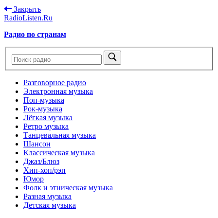
Закрыть
RadioListen.Ru
Радио по странам
Разговорное радио
Электронная музыка
Поп-музыка
Рок-музыка
Лёгкая музыка
Ретро музыка
Танцевальная музыка
Шансон
Классическая музыка
Джаз/Блюз
Хип-хоп/рэп
Юмор
Фолк и этническая музыка
Разная музыка
Детская музыка