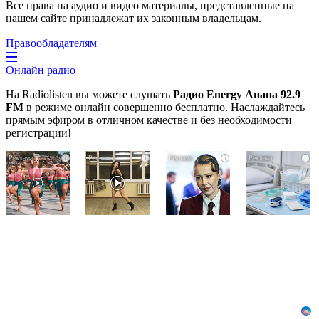
Все права на аудио и видео материалы, представленные на
нашем сайте принадлежат их законным владельцам.
Правообладателям
Онлайн радио
На Radiolisten вы можете слушать
Радио Energy Анапа 92.9
FM
в режиме онлайн совершенно бесплатно. Наслаждайтесь
прямым эфиром в отличном качестве и без необходимости
регистрации!
Ржу
Ролик
Взломали
i
i
i
i
не
из
Telegram
переставая,
Омска:
Собчак
это
вы
-
видео
будете
вот
пересмотришь
смеяться
что
не
долго
нашлось
раз
в
переписках