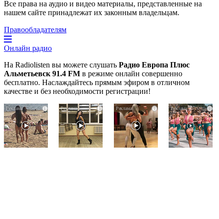
Все права на аудио и видео материалы, представленные на
нашем сайте принадлежат их законным владельцам.
Правообладателям
Онлайн радио
На Radiolisten вы можете слушать
Радио Европа Плюс
Альметьевск 91.4 FM
в режиме онлайн совершенно
бесплатно. Наслаждайтесь прямым эфиром в отличном
качестве и без необходимости регистрации!
Скрытая
Ролик
Ролик
i
i
i
i
камера
из
длится
на
Омска:
пару
пляже
вы
секунд,
Крыма:
будете
но
Что
смеяться
вы
люди
долго
будете
вытворяют,
в
когда
шоке
их
от
не
увиденного
видят...