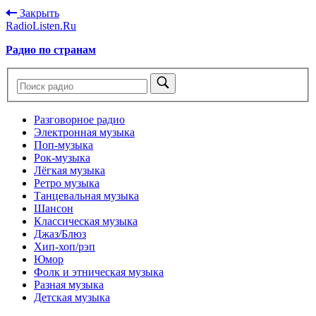
Закрыть
RadioListen.Ru
Радио по странам
Разговорное радио
Электронная музыка
Поп-музыка
Рок-музыка
Лёгкая музыка
Ретро музыка
Танцевальная музыка
Шансон
Классическая музыка
Джаз/Блюз
Хип-хоп/рэп
Юмор
Фолк и этническая музыка
Разная музыка
Детская музыка