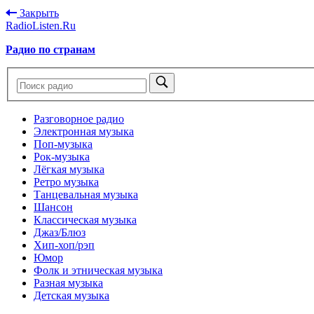
Закрыть
RadioListen.Ru
Радио по странам
Разговорное радио
Электронная музыка
Поп-музыка
Рок-музыка
Лёгкая музыка
Ретро музыка
Танцевальная музыка
Шансон
Классическая музыка
Джаз/Блюз
Хип-хоп/рэп
Юмор
Фолк и этническая музыка
Разная музыка
Детская музыка