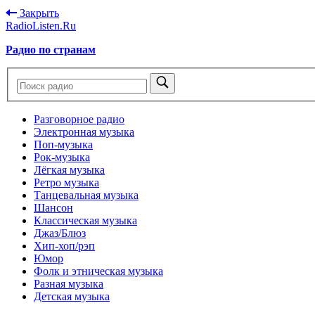
Закрыть
RadioListen.Ru
Радио по странам
Разговорное радио
Электронная музыка
Поп-музыка
Рок-музыка
Лёгкая музыка
Ретро музыка
Танцевальная музыка
Шансон
Классическая музыка
Джаз/Блюз
Хип-хоп/рэп
Юмор
Фолк и этническая музыка
Разная музыка
Детская музыка